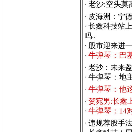
老
沙
:
空
头
莫
·
·
皮海洲：宁德
·
长鑫科技站上
吗..
·
股市迎来进
牛
弹
琴
：
巴
·
·
老沙：未来
牛
弹
琴
：
地
·
牛
弹
琴
：
他
·
·
贺宛男:长鑫
牛
弹
琴
：
1
4
·
·
违规荐股手