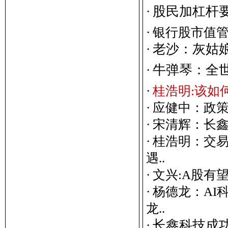
股
民
加
杠
杆
·
·
银行股市值
老
沙
：
灰
姑
·
牛
弹
琴
：
全
·
·
桂浩明:该如
·
应健中：政策
·
宋清辉：长鑫
·
桂浩明：交
遇..
·
文兴:A股有
·
杨德龙：AI
龙..
长
鑫
科
技
成
·