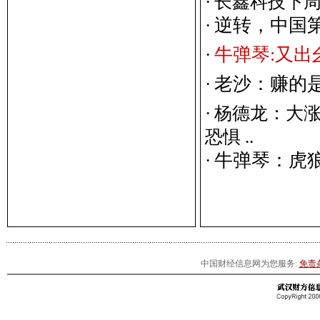
·
长鑫科技下周
逆
转
，
中
国
·
牛
弹
琴
:
又
出
·
老
沙
：
赚
的
·
·
杨德龙：大涨
恐惧 ..
牛
弹
琴
：
虎
·
中国财经信息网为您服务:
免责