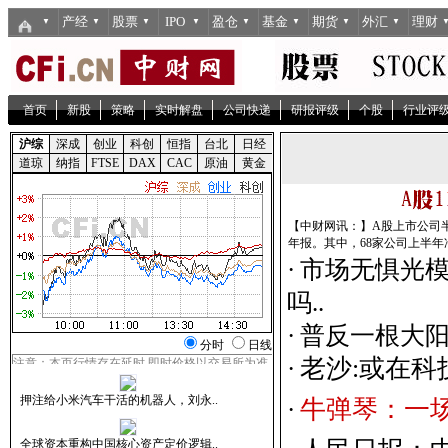
产经
股票
IPO
盈仓
基金
期货
外汇
理财
▼
▼
▼
▼
▼
▼
▼
▼
首页
新股
策略
实时解盘
公司快递
研报评级
个股
行业评
【中财网讯：】A股上市公司半
年报。其中，68家公司上半年净利
·
市场无惧光模
吗..
·
普反一根大
老
沙
:
或
在
科
·
牛
弹
琴
：
一
·