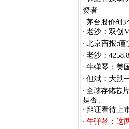
资
者
·
茅台股价创3
老
沙
：
双
创
·
北
京
商
报
:
谨
·
老
沙
：
4
2
5
8
.
·
牛
弹
琴
：
美
·
但
斌
：
大
跌
·
·
全球存储芯
是否..
辩
证
看
待
上
·
牛
弹
琴
：
这
·