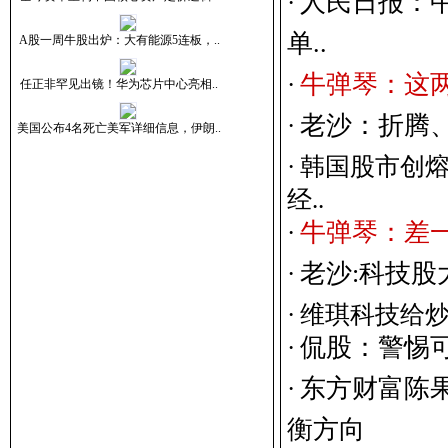
人
民
日
报
：
·
单
.
.
牛
弹
琴
：
这
·
老
沙
：
折
腾
·
·
韩国股市创
经..
牛
弹
琴
：
差
·
老
沙
:
科
技
股
·
·
维琪科技给
侃
股
：
警
惕
·
东
方
财
富
陈
·
衡
方
向